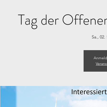
Tag der Offene
Sa., 02.
Anmeld
Verans